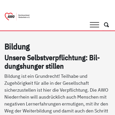
springen
AWO Bezirksverband Niederrhein e.V. 
Link zu Home
Suche
Such
Bil­dung
Un­se­re Selbst­verpf­lich­tung: Bil­
dungs­hun­ger stil­len
Bildung ist ein Grundrecht! Teilhabe und
Zugehörigkeit für alle in der Gesellschaft
sicherzustellen ist hier die Verpflichtung. Die AWO
Niederrhein will ausdrücklich auch Menschen mit
negativen Lernerfahrungen ermutigen, mit ihr den
Weg der Weiterbildung und damit auch den Schritt