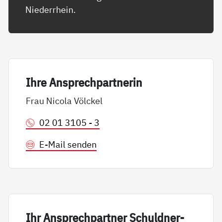
Niederrhein.
Ih­re An­sp­rech­part­ne­rin
Frau Nicola Völckel
02 01 3105 - 3
E-Mail senden
Ihr An­sp­rech­part­ner Schuld­ner­