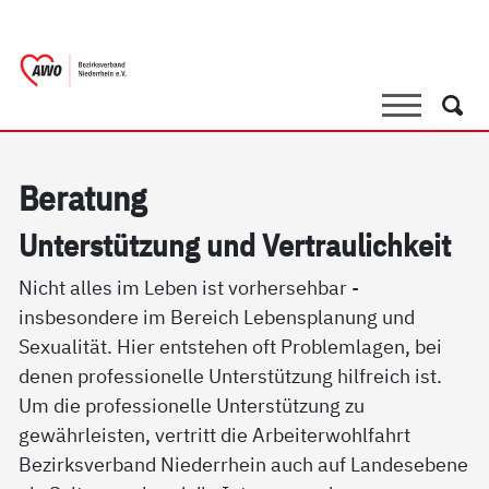
springen
AWO Bezirksverband Niederrhein e.V. 
Link zu Home
Suche
Such
Be­ra­tung
Un­ter­stüt­zung und Ver­trau­lich­keit
Nicht alles im Leben ist vorhersehbar -
insbesondere im Bereich Lebensplanung und
Sexualität. Hier entstehen oft Problemlagen, bei
denen professionelle Unterstützung hilfreich ist.
Um die professionelle Unterstützung zu
gewährleisten, vertritt die Arbeiterwohlfahrt
Bezirksverband Niederrhein auch auf Landesebene