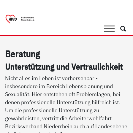
springen
AWO Bezirksverband Niederrhein e.V. 
Link zu Home
Suche
Such
Be­ra­tung
Un­ter­stüt­zung und Ver­trau­lich­keit
Nicht alles im Leben ist vorhersehbar -
insbesondere im Bereich Lebensplanung und
Sexualität. Hier entstehen oft Problemlagen, bei
denen professionelle Unterstützung hilfreich ist.
Um die professionelle Unterstützung zu
gewährleisten, vertritt die Arbeiterwohlfahrt
Bezirksverband Niederrhein auch auf Landesebene