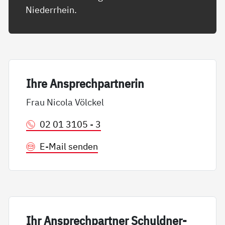
Niederrhein.
Ih­re An­sp­rech­part­ne­rin
Frau Nicola Völckel
02 01 3105 - 3
E-Mail senden
Ihr An­sp­rech­part­ner Schuld­ner­