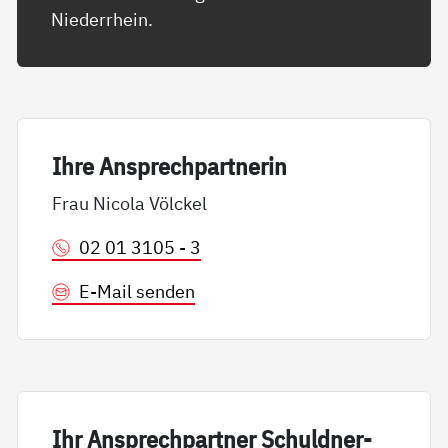
Niederrhein.
Ih­re An­sp­rech­part­ne­rin
Frau Nicola Völckel
02 01 3105 - 3
E-Mail senden
Ihr An­sp­rech­part­ner Schuld­ner­