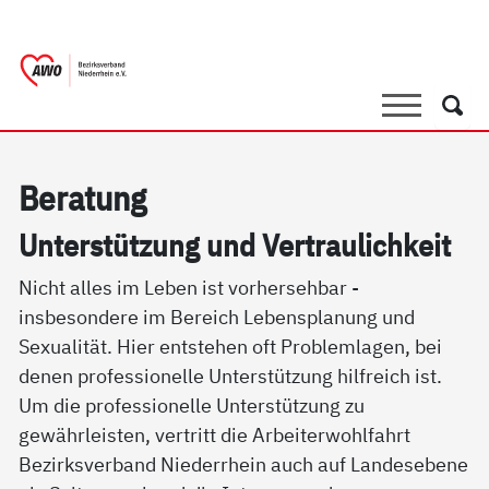
springen
AWO Bezirksverband Niederrhein e.V. 
Link zu Home
Suche
Such
Be­ra­tung
Un­ter­stüt­zung und Ver­trau­lich­keit
Nicht alles im Leben ist vorhersehbar -
insbesondere im Bereich Lebensplanung und
Sexualität. Hier entstehen oft Problemlagen, bei
denen professionelle Unterstützung hilfreich ist.
Um die professionelle Unterstützung zu
gewährleisten, vertritt die Arbeiterwohlfahrt
Bezirksverband Niederrhein auch auf Landesebene