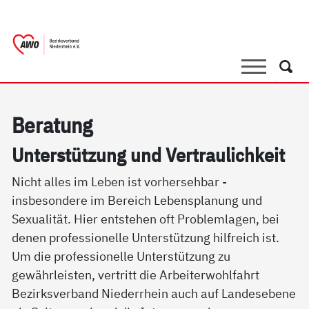
springen
AWO Bezirksverband Niederrhein e.V. 
Link zu Home
Suche
Such
Be­ra­tung
Un­ter­stüt­zung und Ver­trau­lich­keit
Nicht alles im Leben ist vorhersehbar -
insbesondere im Bereich Lebensplanung und
Sexualität. Hier entstehen oft Problemlagen, bei
denen professionelle Unterstützung hilfreich ist.
Um die professionelle Unterstützung zu
gewährleisten, vertritt die Arbeiterwohlfahrt
Bezirksverband Niederrhein auch auf Landesebene