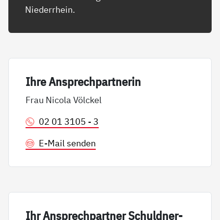
Niederrhein.
Ih­re An­sp­rech­part­ne­rin
Frau Nicola Völckel
02 01 3105 - 3
E-Mail senden
Ihr An­sp­rech­part­ner Schuld­ner­