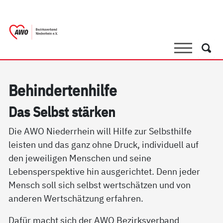
springen
AWO Bezirksverband Niederrhein e.V. |
Link zu Home
Suche
Such
Be­hin­der­ten­hil­fe
Das Selbst stär­ken
Die AWO Niederrhein will Hilfe zur Selbsthilfe
leisten und das ganz ohne Druck, individuell auf
den jeweiligen Menschen und seine
Lebensperspektive hin ausgerichtet. Denn jeder
Mensch soll sich selbst wertschätzen und von
anderen Wertschätzung erfahren.
Dafür macht sich der AWO Bezirksverband