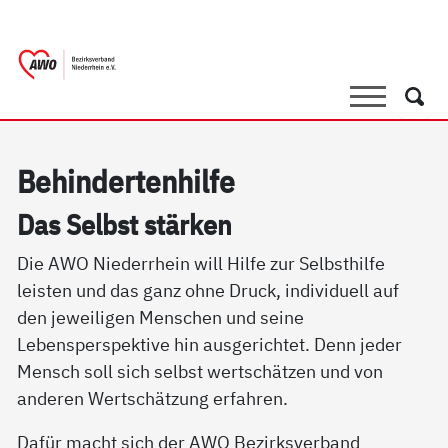
springen
AWO Bezirksverband Niederrhein e.V. |
Link zu Home
Suche
Such
Be­hin­der­ten­hil­fe
Das Selbst stär­ken
Die AWO Niederrhein will Hilfe zur Selbsthilfe
leisten und das ganz ohne Druck, individuell auf
den jeweiligen Menschen und seine
Lebensperspektive hin ausgerichtet. Denn jeder
Mensch soll sich selbst wertschätzen und von
anderen Wertschätzung erfahren.
Dafür macht sich der AWO Bezirksverband