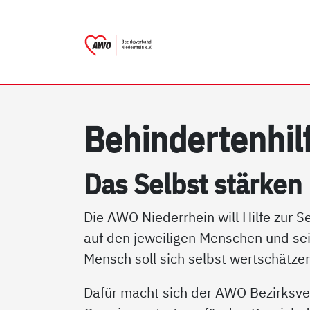
AWO Bezirksverband Nieder
Link zu Home
Be­hin­der­ten­hil­
Das Selbst stär­ken
Die AWO Niederrhein will Hilfe zur Se
auf den jeweiligen Menschen und sei
Mensch soll sich selbst wertschätz
Dafür macht sich der AWO Bezirksve