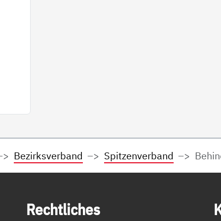
Bezirksverband
Spitzenverband
Behin
Recht­li­ches
K