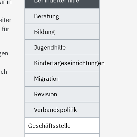
Behindertenhilfe
ir in
W
Beratung
eiter
 für
Bildung
Jugendhilfe
gen
Kindertageseinrichtungen
rch
Migration
Revision
Verbandspolitik
Geschäftsstelle