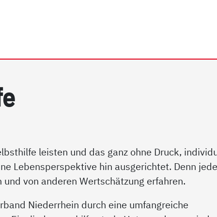
rhein e.V. | Behindertenh
fe
lbsthilfe leisten und das ganz ohne Druck, individu
ne Lebensperspektive hin ausgerichtet. Denn jede
en und von anderen Wertschätzung erfahren.
rband Niederrhein durch eine umfangreiche