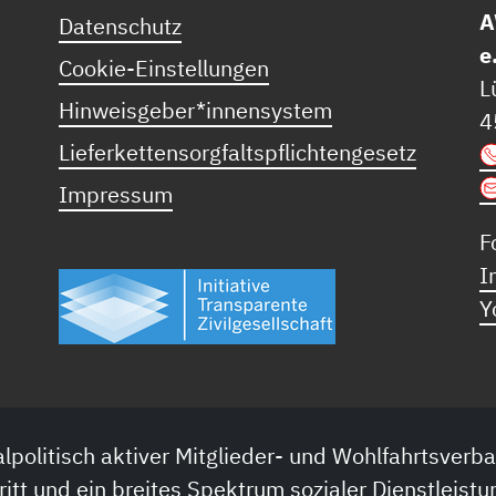
A
Datenschutz
e
Cookie-Einstellungen
L
Hinweisgeber*innensystem
4
Lieferkettensorgfaltspflichtengesetz
Impressum
F
I
Y
lpolitisch aktiver Mitglieder- und Wohlfahrtsverba
ritt und ein breites Spektrum sozialer Dienstleistu