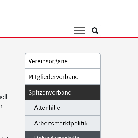
ilfe
Suche
Suche
Untermenü
Vereinsorgane
Mitgliederverband
Spitzenverband
ell
r
Altenhilfe
Arbeitsmarktpolitik