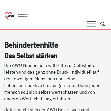
springen
AWO Bezirksverband Niederrhein e.V. |
Link zu Home
Suche
Such
Be­hin­der­ten­hil­fe
Das Selbst stär­ken
Die AWO Niederrhein will Hilfe zur Selbsthilfe
leisten und das ganz ohne Druck, individuell auf
den jeweiligen Menschen und seine
Lebensperspektive hin ausgerichtet. Denn jeder
Mensch soll sich selbst wertschätzen und von
anderen Wertschätzung erfahren.
Dafür macht sich der AWO Bezirksverband