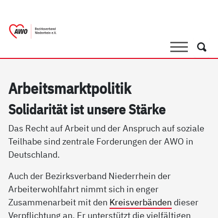
springen
AWO Bezirksverband Niederrhein e.V. |
Link zu Home
Suche
Such
Ar­beits­markt­po­li­tik
So­li­da­ri­tät ist un­se­re Stär­ke
Das Recht auf Arbeit und der Anspruch auf soziale
Teilhabe sind zentrale Forderungen der AWO in
Deutschland.
Auch der Bezirksverband Niederrhein der
Arbeiterwohlfahrt nimmt sich in enger
Zusammenarbeit mit den
Kreisverbänden
dieser
Verpflichtung an. Er unterstützt die vielfältigen