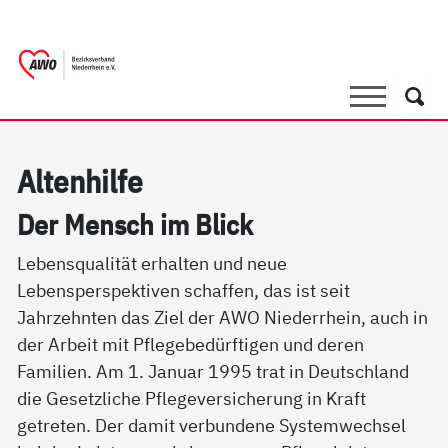
springen
AWO Bezirksverband Niederrhein e.V. |
Link zu Home
Suche
Such
Al­ten­hil­fe
Der Mensch im Blick
Lebensqualität erhalten und neue
Lebensperspektiven schaffen, das ist seit
Jahrzehnten das Ziel der AWO Niederrhein, auch in
der Arbeit mit Pflegebedürftigen und deren
Familien. Am 1. Januar 1995 trat in Deutschland
die Gesetzliche Pflegeversicherung in Kraft
getreten. Der damit verbundene Systemwechsel