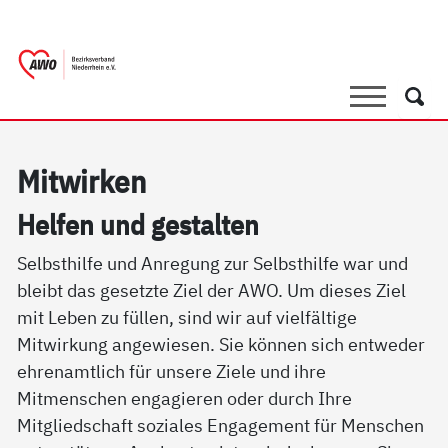
springen
AWO Bezirksverband Niederrhein e.V. 
Link zu Home
Suche
Such
Mit­wir­ken
Hel­fen und ge­stal­ten
Selbsthilfe und Anregung zur Selbsthilfe war und
bleibt das gesetzte Ziel der AWO. Um dieses Ziel
mit Leben zu füllen, sind wir auf vielfältige
Mitwirkung angewiesen. Sie können sich entweder
ehrenamtlich für unsere Ziele und ihre
Mitmenschen engagieren oder durch Ihre
Mitgliedschaft soziales Engagement für Menschen