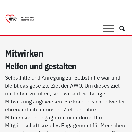
springen
AWO Bezirksverband Niederrhein e.V. 
Link zu Home
Suche
Such
Mit­wir­ken
Hel­fen und ge­stal­ten
Selbsthilfe und Anregung zur Selbsthilfe war und
bleibt das gesetzte Ziel der AWO. Um dieses Ziel
mit Leben zu füllen, sind wir auf vielfältige
Mitwirkung angewiesen. Sie können sich entweder
ehrenamtlich für unsere Ziele und ihre
Mitmenschen engagieren oder durch Ihre
Mitgliedschaft soziales Engagement für Menschen