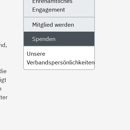
Ehrenamtliches
Engagement
Mitglied werden
Spenden
nd,
Unsere
Verbandspersönlichkeiten
die
igt
h
ter