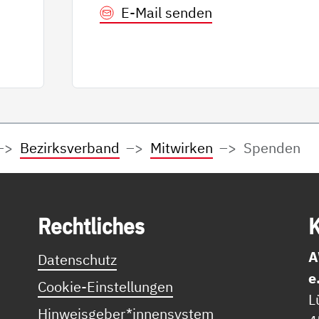
E-Mail senden
Bezirksverband
Mitwirken
Spenden
Recht­li­ches
K
A
Datenschutz
e
Cookie-Einstellungen
L
Hinweisgeber*innensystem