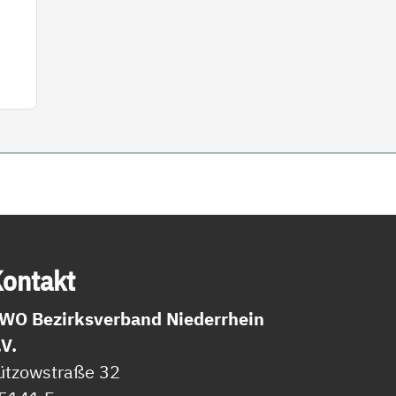
on­takt
WO Bezirksverband Niederrhein
.V.
ützowstraße 32