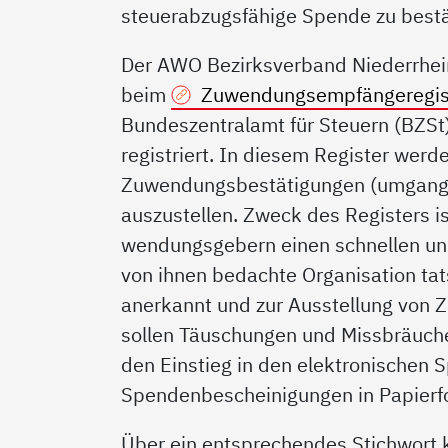
steuerabzugsfähige Spende zu best
Der AWO Bezirksverband Niederrhein 
beim
Zuwendungsempfängeregis
Bundeszentralamt für Steuern (BZSt
registriert. In diesem Register werde
Zuwen­dungsbestätigungen (umgang
auszustellen. Zweck des Registers i
wendungsgebern einen schnellen und
von ihnen bedachte Organisation tat
anerkannt und zur Ausstellung von 
sollen Täu­schungen und Missbräuche
den Einstieg in den elektronischen
Spendenbescheinigungen in Papierf
Über ein entsprechendes Stichwort 