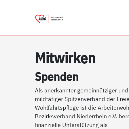
AWO Bezirksverband Niede
Link zu Home
Mit­wir­ken
Spen­den
Als anerkannter gemeinnütziger und
mildtätiger Spitzenverband der Frei
Wohlfahrtspflege ist die Arbeiterwoh
Bezirksverband Niederrhein e.V. bere
finanzielle Unterstützung als