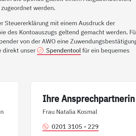
g zugeordnet werden.
r Steuererklärung mit einem Ausdruck der
pie des Kontoauszugs geltend gemacht werden. Fü
Spender von der AWO eine Zuwendungsbestätigun
 direkt unser
Spendentool
für ein bequemes
Ih­re An­sp­rech­part­ne­rin
in
Frau Natalia Kosmal
0201 3105 - 229