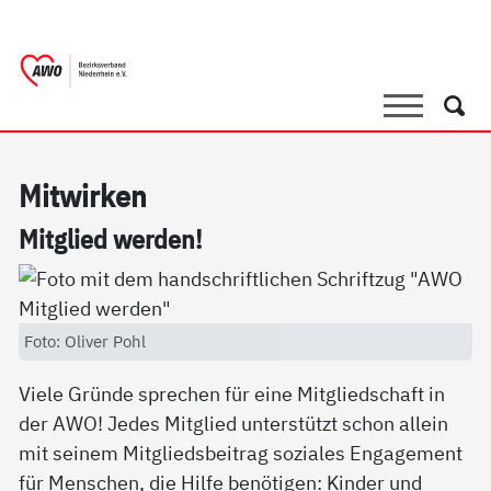
springen
AWO Bezirksverband Niederrhein e.V. 
Link zu Home
Suche
Such
Mit­wir­ken
Mit­g­lied wer­den!
Foto: Oliver Pohl
Viele Gründe sprechen für eine Mitgliedschaft in
der AWO! Jedes Mitglied unterstützt schon allein
mit seinem Mitgliedsbeitrag soziales Engagement
für Menschen, die Hilfe benötigen: Kinder und