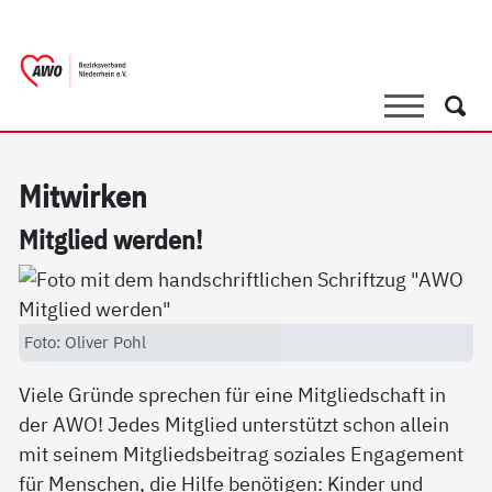
springen
AWO Bezirksverband Niederrhein e.V. 
Link zu Home
Suche
Such
Mit­wir­ken
Mit­g­lied wer­den!
Foto: Oliver Pohl
Viele Gründe sprechen für eine Mitgliedschaft in
der AWO! Jedes Mitglied unterstützt schon allein
mit seinem Mitgliedsbeitrag soziales Engagement
für Menschen, die Hilfe benötigen: Kinder und