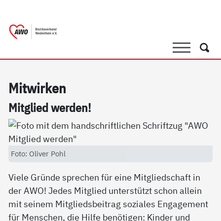
springen
AWO Bezirksverband Niederrhein e.V. 
Link zu Home
Suche
Such
Mit­wir­ken
Mit­g­lied wer­den!
Foto: Oliver Pohl
Viele Gründe sprechen für eine Mitgliedschaft in
der AWO! Jedes Mitglied unterstützt schon allein
mit seinem Mitgliedsbeitrag soziales Engagement
für Menschen, die Hilfe benötigen: Kinder und