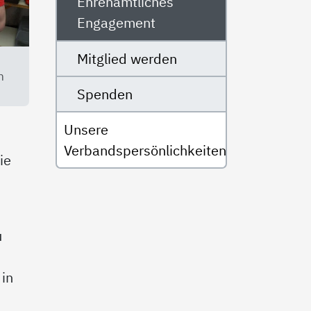
Ehrenamtliches
Engagement
Mitglied werden
m
Spenden
Unsere
Verbandspersönlichkeiten
ie
u
 in