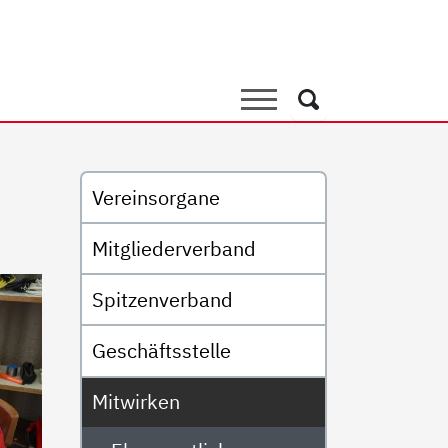
ches Engagement
Suche
Suche
Untermenü
Vereinsorgane
Mitgliederverband
Spitzenverband
Geschäftsstelle
Mitwirken