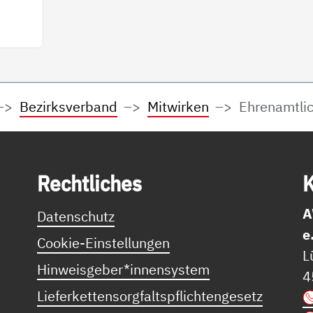
Bezirksverband
Mitwirken
Ehrenamtli
Recht­li­ches
K
A
Datenschutz
e
Cookie-Einstellungen
L
Hinweisgeber*innensystem
4
Lieferkettensorgfaltspflichtengesetz