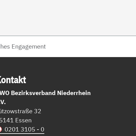
ches Engagement
on­takt
WO Bezirksverband Niederrhein
.V.
ützowstraße 32
5141 Essen
0201 3105 - 0