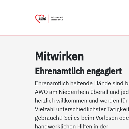
AWO Bezirksverband Niede
Link zu Home
Mit­wir­ken
Eh­renamt­lich en­ga­giert
Ehrenamtlich helfende Hände sind b
AWO am Niederrhein überall und jed
herzlich willkommen und werden für
Vielzahl unterschiedlichster Tätigkei
gebraucht! Sei es beim Vorlesen ode
handwerklichen Hilfen in der