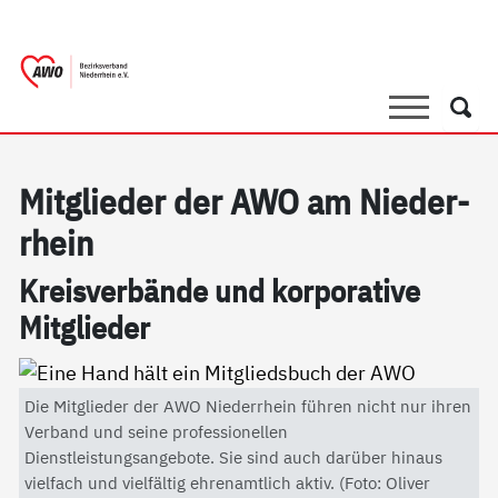
springen
AWO Bezirksverband Niederrhein e.V. 
Link zu Home
Suche
Such
Mit­g­lie­der der AWO am Nie­der­
r­hein
Kreis­ver­bän­de und kor­po­ra­ti­ve
Mit­g­lie­der
Die Mitglieder der AWO Niederrhein führen nicht nur ihren
Verband und seine professionellen
Dienstleistungsangebote. Sie sind auch darüber hinaus
vielfach und vielfältig ehrenamtlich aktiv. (Foto: Oliver