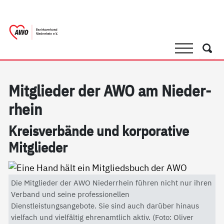
springen
AWO Bezirksverband Niederrhein e.V. 
Link zu Home
Suche
Such
Mit­g­lie­der der AWO am Nie­der­
r­hein
Kreis­ver­bän­de und kor­po­ra­ti­ve
Mit­g­lie­der
Die Mitglieder der AWO Niederrhein führen nicht nur ihren
Verband und seine professionellen
Dienstleistungsangebote. Sie sind auch darüber hinaus
vielfach und vielfältig ehrenamtlich aktiv. (Foto: Oliver