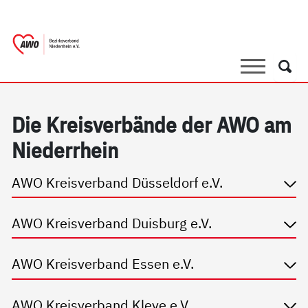
springen
AWO Bezirksverband Niederrhein e.V. 
Link zu Home
Suche
Such
Die Kreis­ver­bän­de der AWO am
Nie­der­r­hein
AWO Kreisverband Düsseldorf e.V.
AWO Kreisverband Duisburg e.V.
AWO Kreisverband Essen e.V.
AWO Kreisverband Kleve e.V.