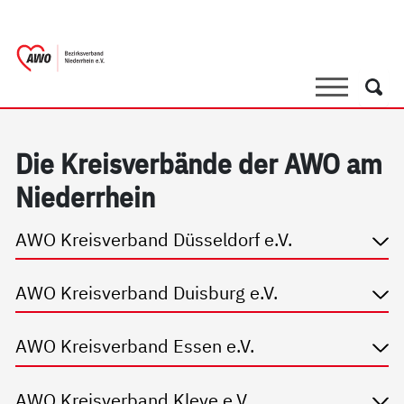
springen
AWO Bezirksverband Niederrhein e.V. 
Link zu Home
Suche
Such
Die Kreis­ver­bän­de der AWO am
Nie­der­r­hein
AWO Kreisverband Düsseldorf e.V.
AWO Kreisverband Duisburg e.V.
AWO Kreisverband Essen e.V.
AWO Kreisverband Kleve e.V.