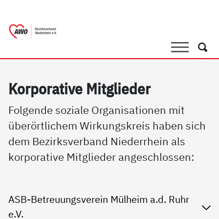
springen
AWO Bezirksverband Niederrhein e.V. |
Link zu Home
Suche
Such
Kor­po­ra­ti­ve Mit­g­lie­der
Folgende soziale Organisationen mit
überörtlichem Wirkungskreis haben sich
dem Bezirksverband Niederrhein als
korporative Mitglieder angeschlossen:
ASB-Betreuungsverein Mülheim a.d. Ruhr
e.V.