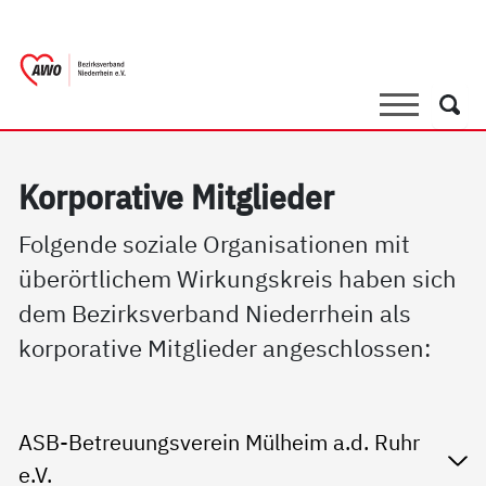
springen
AWO Bezirksverband Niederrhein e.V. |
Link zu Home
Suche
Such
Kor­po­ra­ti­ve Mit­g­lie­der
Folgende soziale Organisationen mit
überörtlichem Wirkungskreis haben sich
dem Bezirksverband Niederrhein als
korporative Mitglieder angeschlossen:
ASB-Betreuungsverein Mülheim a.d. Ruhr
e.V.