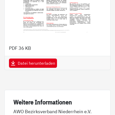
PDF
36 KB
Datei herunterladen
Wei­te­re In­for­ma­tio­nen
AWO Bezirksverband Niederrhein e.V.