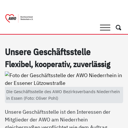
springen
AWO Bezirksverband Niederrhein e.V. |
Link zu Home
Suche
Such
Un­se­re Ge­schäfts­s­tel­le
Fle­xi­bel, ko­ope­ra­tiv, zu­ver­läs­sig
Die Geschäftsstelle des AWO Bezirksverbands Niederrhein
in Essen (Foto: Oliver Pohl)
Unsere Geschäftsstelle ist den Interessen der
Mitglieder der AWO am Niederrhein
gleichermaßen verpflichtet wie dem Auftrag,