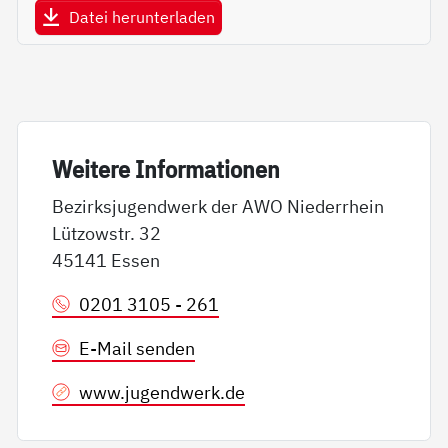
Datei herunterladen
Wei­te­re In­for­ma­tio­nen
Bezirksjugendwerk der AWO Niederrhein
Lützowstr. 32
45141 Essen
0201 3105 - 261
E-Mail senden
www.jugendwerk.de