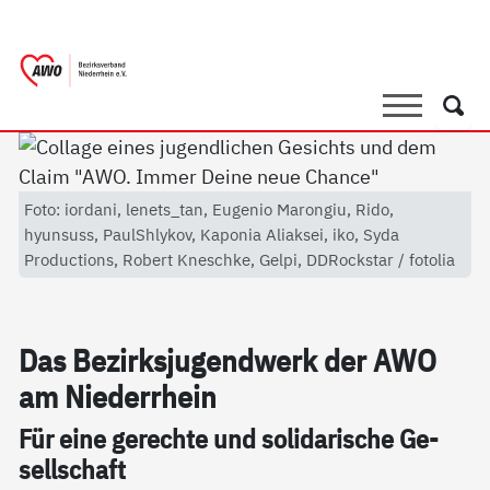
springen
AWO Bezirksverband Niederrhein e.V. 
Link zu Home
Suche
Such
Foto: iordani, lenets_tan, Eugenio Marongiu, Rido,
hyunsuss, PaulShlykov, Kaponia Aliaksei, iko, Syda
Productions, Robert Kneschke, Gelpi, DDRockstar / fotolia
Das Be­zirks­ju­gend­werk der AWO
am Nie­der­r­hein
Für ei­ne ge­rech­te und so­li­da­ri­sche Ge­
sell­schaft