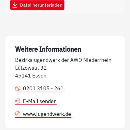
Datei herunterladen
Wei­te­re In­for­ma­tio­nen
Bezirksjugendwerk der AWO Niederrhein
Lützowstr. 32
45141 Essen
0201 3105 - 261
E-Mail senden
www.jugendwerk.de