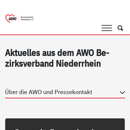
springen
AWO Bezirksverband Niederrhein e.V. |
Link zu Home
Suche
Such
Ak­tu­el­les aus dem AWO Be­
zirks­ver­band Nie­der­r­hein
Über die AWO und Pressekontakt