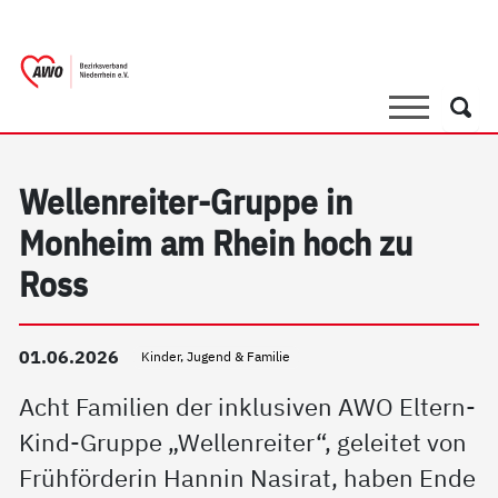
springen
AWO Bezirksverband Niederrhein e.V. |
Link zu Home
Suche
Such
Wellenreiter-Gruppe in
Monheim am Rhein hoch zu
Ross
01.06.2026
Kinder, Jugend & Familie
Acht Familien der inklusiven AWO Eltern-
Kind-Gruppe „Wellenreiter“, geleitet von
Frühförderin Hannin Nasirat, haben Ende