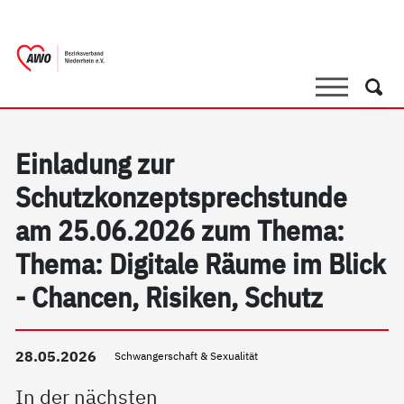
springen
AWO Bezirksverband Niederrhein e.V. |
Link zu Home
Suche
Such
Einladung zur
Schutzkonzeptsprechstunde
am 25.06.2026 zum Thema:
Thema: Digitale Räume im Blick
- Chancen, Risiken, Schutz
28.05.2026
Schwangerschaft & Sexualität
In der nächsten