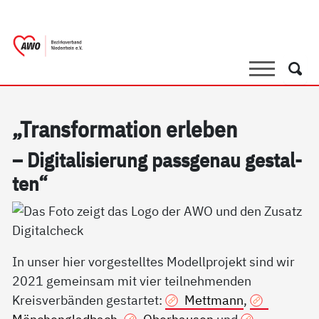
springen
AWO Bezirksverband Niederrhein e.V. |
Link zu Home
Suche
Such
„Trans­for­ma­ti­on er­le­ben
– Di­gi­ta­li­sie­rung pass­ge­nau ge­stal­
ten“
In unser hier vorgestelltes Modellprojekt sind wir
2021 gemeinsam mit vier teilnehmenden
Kreisverbänden gestartet:
Mettmann
,