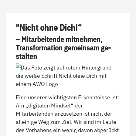
"Nicht oh­ne Dich!“
– Mit­ar­bei­ten­de mit­neh­men,
Trans­for­ma­ti­on ge­mein­sam ge­
stal­ten
Eine unserer wichtigsten Erkenntnisse ist:
Am „digitalen Mindset“ der
Mitarbeitenden anzusetzen ist nicht der
alleinige Weg zum Ziel. Wir sind im Laufe
des Vorhabens ein wenig davon abgerückt