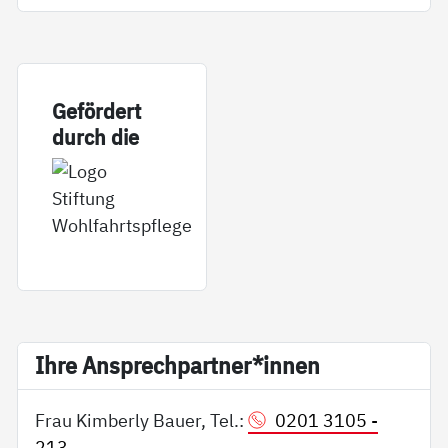
Ge­för­dert
durch die
Ih­re An­sp­rech­part­ner*in­nen
Frau Kimberly Bauer, Tel.:
0201 3105 -
213