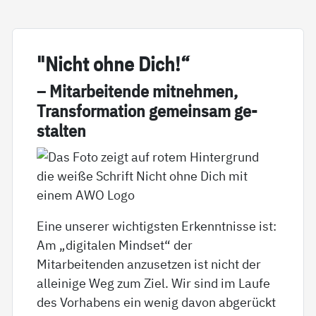
"Nicht oh­ne Dich!“
– Mit­ar­bei­ten­de mit­neh­men,
Trans­for­ma­ti­on ge­mein­sam ge­
stal­ten
Eine unserer wichtigsten Erkenntnisse ist:
Am „digitalen Mindset“ der
Mitarbeitenden anzusetzen ist nicht der
alleinige Weg zum Ziel. Wir sind im Laufe
des Vorhabens ein wenig davon abgerückt