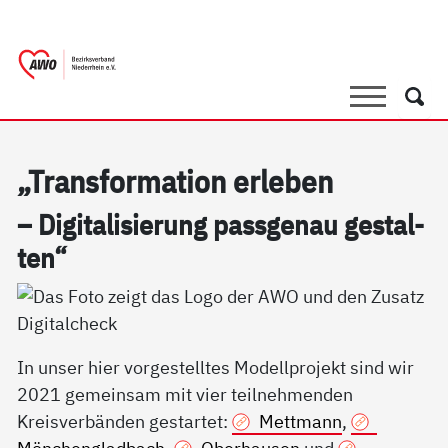
springen
AWO Bezirksverband Niederrhein e.V. |
Link zu Home
Suche
Such
„Trans­for­ma­ti­on er­le­ben
– Di­gi­ta­li­sie­rung pass­ge­nau ge­stal­
ten“
In unser hier vorgestelltes Modellprojekt sind wir
2021 gemeinsam mit vier teilnehmenden
Kreisverbänden gestartet:
Mettmann
,