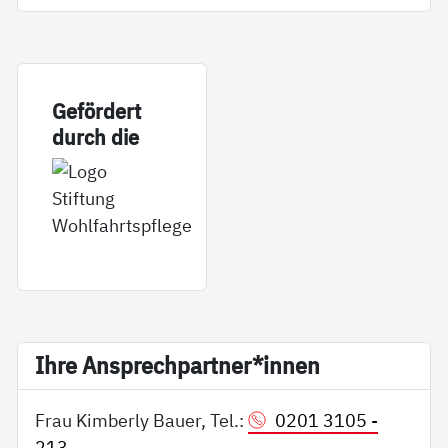
Ge­för­dert
durch die
Ih­re An­sp­rech­part­ner*in­nen
Frau Kimberly Bauer, Tel.:
0201 3105 -
213