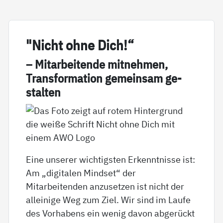
"Nicht oh­ne Dich!“
– Mit­ar­bei­ten­de mit­neh­men,
Trans­for­ma­ti­on ge­mein­sam ge­
stal­ten
Eine unserer wichtigsten Erkenntnisse ist:
Am „digitalen Mindset“ der
Mitarbeitenden anzusetzen ist nicht der
alleinige Weg zum Ziel. Wir sind im Laufe
des Vorhabens ein wenig davon abgerückt