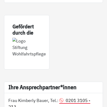
Ge­för­dert
durch die
Ih­re An­sp­rech­part­ner*in­nen
Frau Kimberly Bauer, Tel.:
0201 3105 -
213