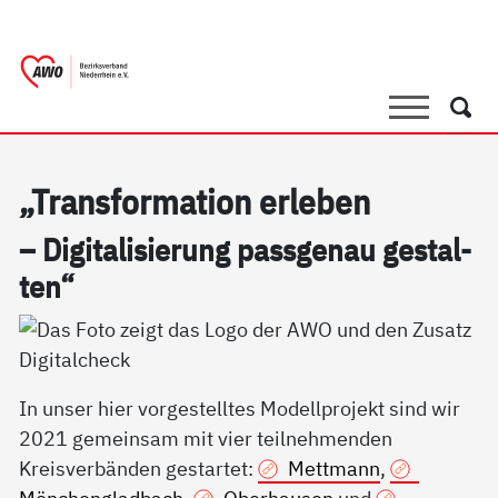
springen
AWO Bezirksverband Niederrhein e.V. |
Link zu Home
Suche
Such
„Trans­for­ma­ti­on er­le­ben
– Di­gi­ta­li­sie­rung pass­ge­nau ge­stal­
ten“
In unser hier vorgestelltes Modellprojekt sind wir
2021 gemeinsam mit vier teilnehmenden
Kreisverbänden gestartet:
Mettmann
,