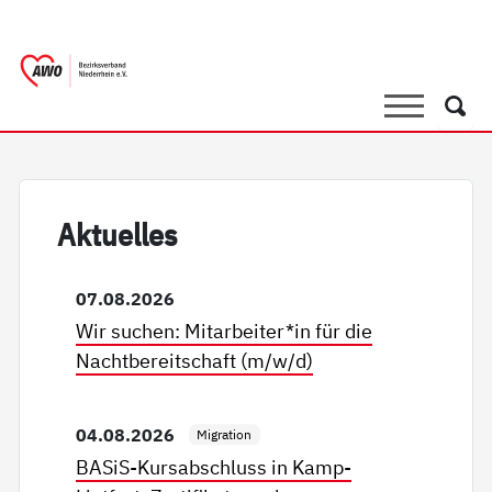
springen
AWO Bezirksverband Niederrhein e.
Link zu Home
Suche
Such
Ak­tu­el­les
07.08.2026
Wir suchen: Mitarbeiter*in für die
Nachtbereitschaft (m/w/d)
04.08.2026
Migration
BASiS-Kursabschluss in Kamp-