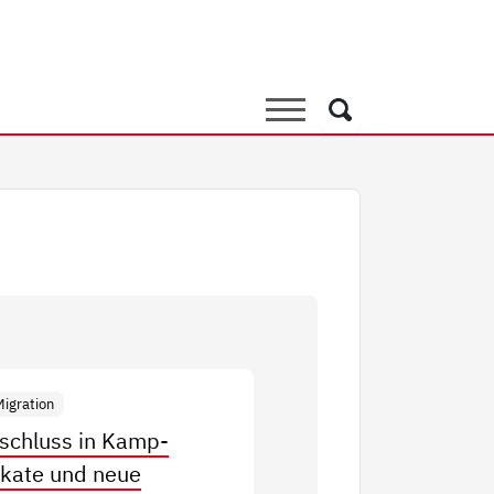
rtseite
Suche
Suche
Migration
schluss in Kamp-
fikate und neue