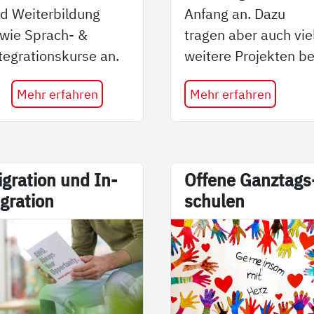
d Weiterbildung
Anfang an. Dazu
wie Sprach- &
tragen aber auch vie
tegrationskurse an.
weitere Projekten be
Mehr erfahren
Mehr erfahren
­g­ra­ti­on und In­
Of­fe­ne Ganz­tags
­g­ra­ti­on
schu­len