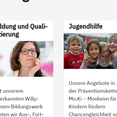
l­dung und Qua­li­
Ju­gend­hil­fe
­zie­rung
Unsere Angebote in
t unserem
der Präventionskett
erkannten Willy-
Mo.Ki – Monheim für
nen-Bildungswerk
Kindern fördern
eten wir Aus-, Fort-
Chancengleichheit v