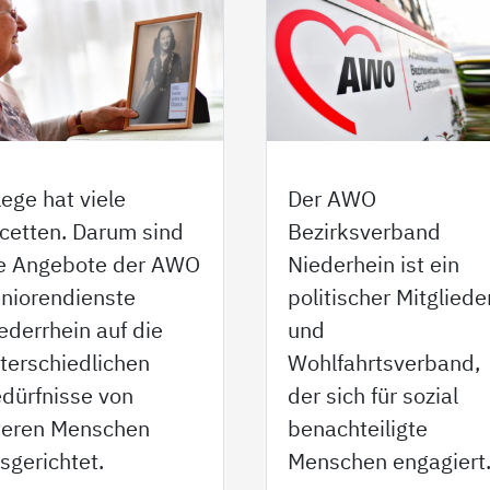
lege hat viele
Der AWO
cetten. Darum sind
Bezirksverband
e Angebote der AWO
Niederhein ist ein
niorendienste
politischer Mitgliede
ederrhein auf die
und
terschiedlichen
Wohlfahrtsverband,
dürfnisse von
der sich für sozial
teren Menschen
benachteiligte
sgerichtet.
Menschen engagiert