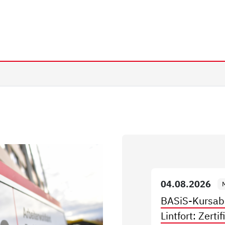
iederrhein e.V. | Sta
04.08.2026
BASiS-Kursab
Lintfort: Zerti