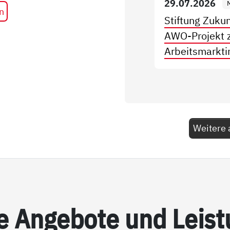
29.07.2026
n
Stiftung Zukun
AWO-Projekt 
Arbeitsmarktin
Weitere 
e An­ge­bo­te und Leis­