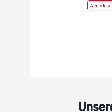
Weiterlese
Un­se­r