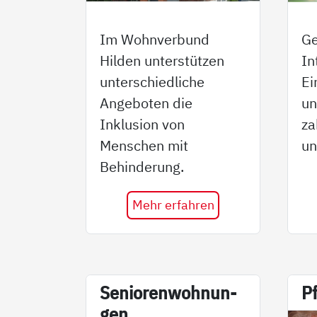
Im Wohnverbund
Ge
Hilden unterstützen
In
unterschiedliche
Ei
Angeboten die
un
Inklusion von
za
Menschen mit
un
Behinderung.
Mehr erfahren
Se­nio­ren­woh­nun­
Pf
gen