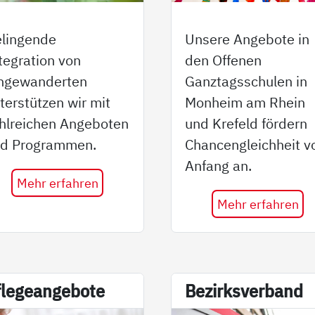
lingende
Unsere Angebote in
tegration von
den Offenen
ngewanderten
Ganztagsschulen in
terstützen wir mit
Monheim am Rhein
hlreichen Angeboten
und Krefeld fördern
d Programmen.
Chancengleichheit v
Anfang an.
Mehr erfahren
Mehr erfahren
­le­ge­an­ge­bo­te
Be­zirks­ver­band