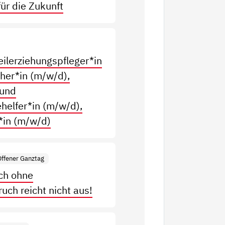
ür die Zukunft
eilerziehungspfleger*in
eher*in (m/w/d),
 und
helfer*in (m/w/d),
r*in (m/w/d)
Offener Ganztag
ch ohne
uch reicht nicht aus!