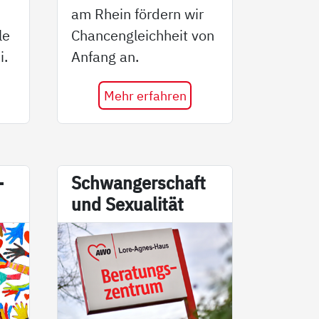
am Rhein fördern wir
le
Chancengleichheit von
i.
Anfang an.
Mehr erfahren
­
Schwan­ger­schaft
und Se­xua­li­tät