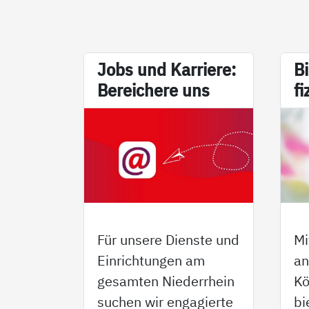
Jobs und Kar­rie­re:
Bi
Be­rei­che­re uns
fi
Für unsere Dienste und
Mi
Einrichtungen am
an
gesamten Niederrhein
Kö
suchen wir engagierte
bi