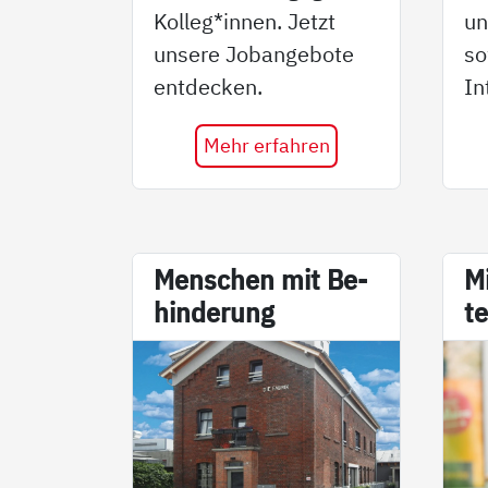
Kolleg*innen. Jetzt
un
unsere Jobangebote
so
entdecken.
In
Mehr erfahren
Men­schen mit Be­
Mi
hin­de­rung
te