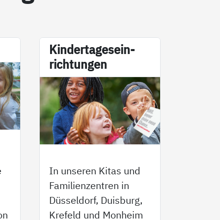
Kin­der­ta­ge­s­ein­
rich­tun­gen
e
In unseren Kitas und
Familienzentren in
Düsseldorf, Duisburg,
on
Krefeld und Monheim