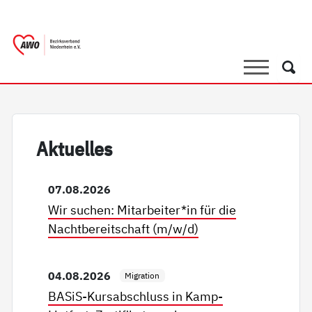
springen
AWO Bezirksverband Niederrhein e.
Link zu Home
Suche
Such
Ak­tu­el­les
07.08.2026
Wir suchen: Mitarbeiter*in für die
Nachtbereitschaft (m/w/d)
04.08.2026
Migration
BASiS-Kursabschluss in Kamp-